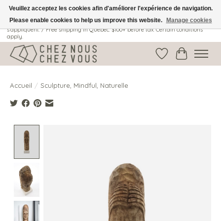
Veuillez acceptez les cookies afin d'améliorer l'expérience de navigation.
Please enable cookies to help us improve this website.
Manage cookies
Livraison gratuite au Québec: 100$ + avant taxes. Certaines conditions
s'appliquent. / Free shipping in Quebec: $100+ before tax. Certain conditions
apply.
Liste de souhait
Panier
Accueil
/
Sculpture, Mindful, Naturelle
Product image slideshow Items