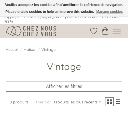
Veuillez acceptez les cookies afin d'améliorer l'expérience de navigation.
Please enable cookies to help us improve this website.
Manage cookies
Livraison gratuite au Québec: 100$ + avant taxes. Certaines conditions
s'appliquent. / Free shipping in Quebec: $100+ before tax. Certain conditions
apply.
Liste de souhait
Panier
Accueil
/
Maison
/
Vintage
Vintage
Afficher les filtres
0 produits
Trier par
Produits les plus récents