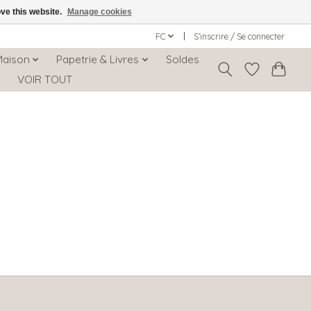
ove this website.
Manage cookies
FC
S’inscrire / Se connecter
Maison
Papetrie & Livres
Soldes
s
VOIR TOUT