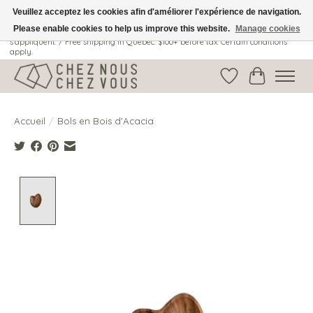
Veuillez acceptez les cookies afin d'améliorer l'expérience de navigation.
Please enable cookies to help us improve this website.
Manage cookies
Livraison gratuite au Québec: 100$ + avant taxes. Certaines conditions
s'appliquent. / Free shipping in Quebec: $100+ before tax. Certain conditions
apply.
Liste de souhait
Panier
Accueil
/
Bols en Bois d'Acacia
Product image slideshow Items