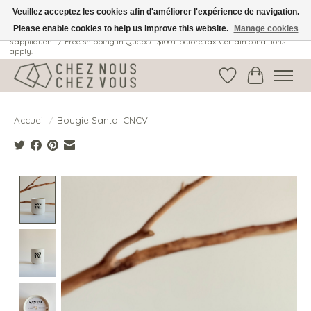
Veuillez acceptez les cookies afin d'améliorer l'expérience de navigation.
Please enable cookies to help us improve this website.
Manage cookies
Livraison gratuite au Québec: 100$ + avant taxes. Certaines conditions
s'appliquent. / Free shipping in Quebec: $100+ before tax. Certain conditions
apply.
Liste de souhait
Panier
Accueil
/
Bougie Santal CNCV
Product image slideshow Items