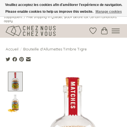
Veuillez acceptez les cookies afin d'améliorer l'expérience de navigation.
Please enable cookies to help us improve this website.
Manage cookies
Livraison gratuite au Québec: 100$ + avant taxes. Certaines conditions
s'appliquent. / Free shipping in Quebec: $100+ before tax. Certain conditions
apply.
Liste de souhait
Panier
Accueil
/
Bouteille d'Allumettes Timbre Tigre
Product image slideshow Items