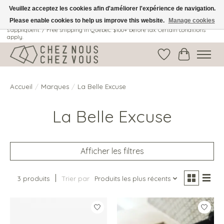
Veuillez acceptez les cookies afin d'améliorer l'expérience de navigation.
Please enable cookies to help us improve this website.
Manage cookies
Livraison gratuite au Québec: 100$ + avant taxes. Certaines conditions
s'appliquent. / Free shipping in Quebec: $100+ before tax. Certain conditions
apply.
Liste de souhait
Panier
Accueil
/
Marques
/
La Belle Excuse
La Belle Excuse
Afficher les filtres
3 produits
Trier par
Produits les plus récents