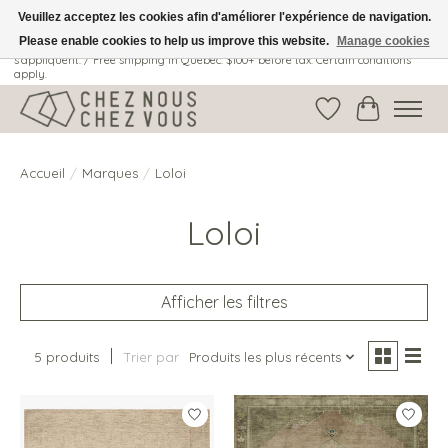
Veuillez acceptez les cookies afin d'améliorer l'expérience de navigation.
Please enable cookies to help us improve this website.
Manage cookies
Livraison gratuite au Québec: 100$ + avant taxes. Certaines conditions
s'appliquent. / Free shipping in Quebec: $100+ before tax. Certain conditions
apply.
Liste de souhait
Panier
Accueil
/
Marques
/
Loloi
Loloi
Afficher les filtres
5 produits
Trier par
Produits les plus récents