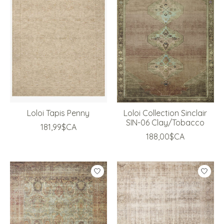
Loloi Tapis Penny
Loloi Collection Sinclair
SIN-06 Clay/Tobacco
181,99$CA
188,00$CA