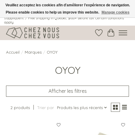
Veuillez acceptez les cookies afin d'améliorer l'expérience de navigation.
Please enable cookies to help us improve this website.
Manage cookies
Livraison gratuite au Québec: 100$ + avant taxes. Certaines conditions
s'appliquent. / Free shipping in Quebec: $100+ before tax. Certain conditions
apply.
Liste de souhait
Panier
Accueil
/
Marques
/
OYOY
OYOY
Afficher les filtres
2 produits
Trier par
Produits les plus récents