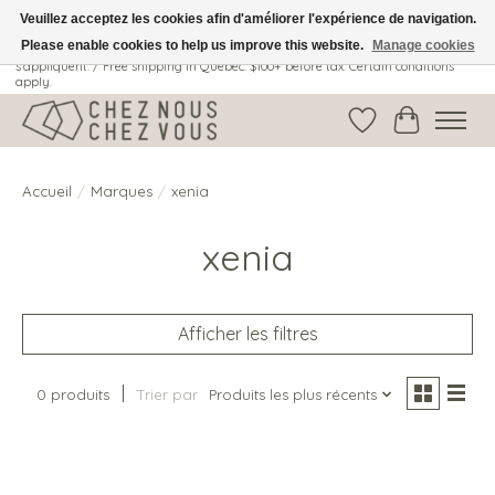
Veuillez acceptez les cookies afin d'améliorer l'expérience de navigation.
Please enable cookies to help us improve this website.
Manage cookies
Livraison gratuite au Québec: 100$ + avant taxes. Certaines conditions
s'appliquent. / Free shipping in Quebec: $100+ before tax. Certain conditions
apply.
Liste de souhait
Panier
Accueil
/
Marques
/
xenia
xenia
Afficher les filtres
0 produits
Trier par
Produits les plus récents