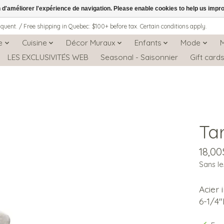
n d'améliorer l'expérience de navigation. Please enable cookies to help us impr
iquent. / Free shipping in Quebec: $100+ before tax. Certain conditions apply.
e
Cuisine
Décor Muraux
Enfants
Mode
LES EXCLUSIVITÉS WEB
Seasonal - Saisonnier
Gift card
Tar
18,0
Sans le
Acier 
6-1/4"