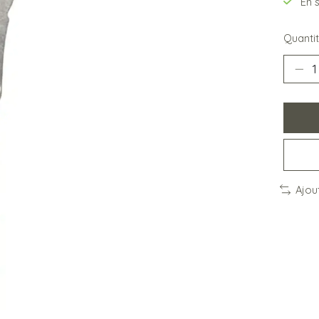
En 
Quantit
Ajou