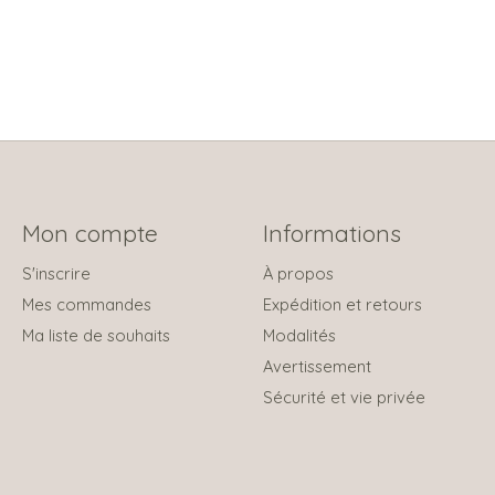
Mon compte
Informations
S'inscrire
À propos
Mes commandes
Expédition et retours
Ma liste de souhaits
Modalités
Avertissement
Sécurité et vie privée