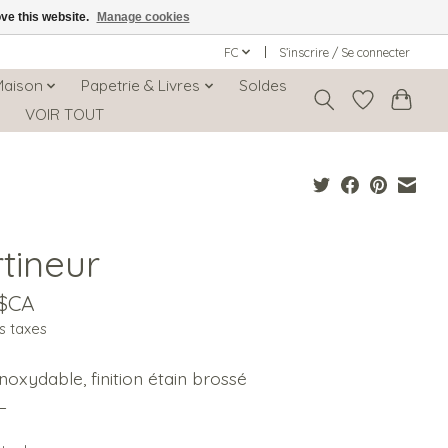
ove this website.
Manage cookies
FC
S’inscrire / Se connecter
Maison
Papetrie & Livres
Soldes
s
VOIR TOUT
tineur
0$CA
s taxes
inoxydable, finition étain brossé
L