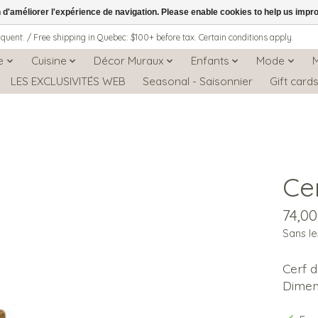
n d'améliorer l'expérience de navigation. Please enable cookies to help us impr
iquent. / Free shipping in Quebec: $100+ before tax. Certain conditions apply.
e
Cuisine
Décor Muraux
Enfants
Mode
LES EXCLUSIVITÉS WEB
Seasonal - Saisonnier
Gift card
Ce
74,0
Sans le
Cerf 
Dimens