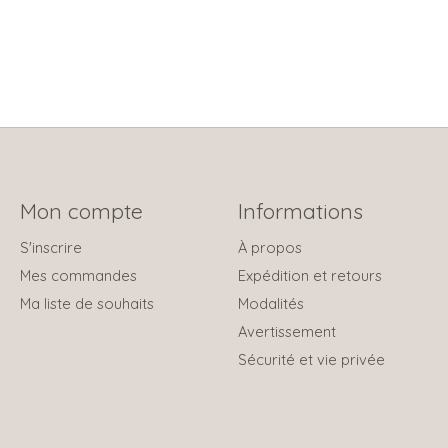
Mon compte
Informations
S'inscrire
À propos
Mes commandes
Expédition et retours
Ma liste de souhaits
Modalités
Avertissement
Sécurité et vie privée