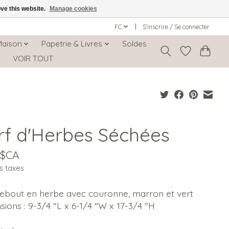
ove this website.
Manage cookies
FC
S’inscrire / Se connecter
Maison
Papetrie & Livres
Soldes
s
VOIR TOUT
rf d'Herbes Séchées
0$CA
s taxes
debout en herbe avec couronne, marron et vert
ions : 9-3/4 "L x 6-1/4 "W x 17-3/4 "H