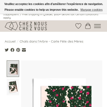
Veuillez acceptez les cookies afin d'améliorer l'expérience de navigation.
Please enable cookies to help us improve this website.
Manage cookies
Livraison gratuite au Québec: 100$ + avant taxes. Certaines conditions
s'appliquent. / Free shipping in Quebec: $100+ before tax. Certain conditions
apply.
Liste de souhait
Panier
Accueil
/
Chats dans l'Arbre - Carte Fête des Mères
Product image slideshow Items