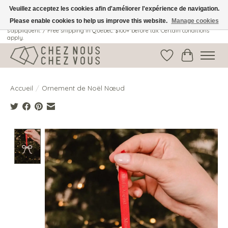
Veuillez acceptez les cookies afin d'améliorer l'expérience de navigation.
Please enable cookies to help us improve this website.
Manage cookies
Livraison gratuite au Québec: 100$ + avant taxes. Certaines conditions
s'appliquent. / Free shipping in Quebec: $100+ before tax. Certain conditions
apply.
Liste de souhait
Panier
Accueil
/
Ornement de Noël Nœud
Product image slideshow Items