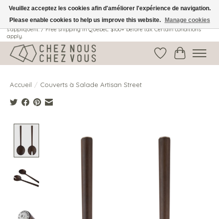
Veuillez acceptez les cookies afin d'améliorer l'expérience de navigation.
Please enable cookies to help us improve this website.
Manage cookies
Livraison gratuite au Québec: 100$ + avant taxes. Certaines conditions
s'appliquent. / Free shipping in Quebec: $100+ before tax. Certain conditions
apply.
Liste de souhait
Panier
Accueil
/
Couverts à Salade Artisan Street
Product image slideshow Items