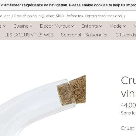
n d'améliorer l'expérience de navigation. Please enable cookies to help us impr
iquent. / Free shipping in Quebec: $100+ before tax. Certain conditions apply.
e
Cuisine
Décor Muraux
Enfants
Mode
LES EXCLUSIVITÉS WEB
Seasonal - Saisonnier
Gift card
Cru
vin
44,0
Sans le
Cruet 