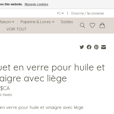
ove this website.
Manage cookies
FC
S’inscrire / Se connecter
Maison
Papetrie & Livres
Soldes
s
VOIR TOUT
et en verre pour huile et
aigre avec liège
0$CA
s taxes
en verre pour huile et vinaigre avec liège