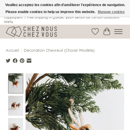
Veuillez acceptez les cookies afin d'améliorer l'expérience de navigation.
Please enable cookies to help us improve this website.
Manage cookies
Livraison gratuite au Québec: 100$ + avant taxes. Certaines conditions
s'appliquent. / Free shipping in Quebec: $100+ before tax. Certain conditions
apply.
Liste de souhait
Panier
Accueil
/
Décoration Chevreuil (Choisir Modèle)
Product image slideshow Items