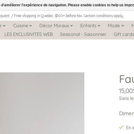
n d'améliorer l'expérience de navigation. Please enable cookies to help us impr
iquent. / Free shipping in Quebec: $100+ before tax. Certain conditions apply.
e
Cuisine
Décor Muraux
Enfants
Mode
LES EXCLUSIVITÉS WEB
Seasonal - Saisonnier
Gift card
Fa
15,0
Sans le
Dimens
En 