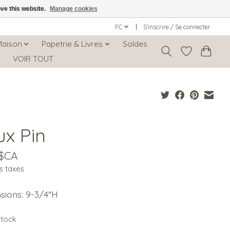
ove this website.
Manage cookies
FC
S’inscrire / Se connecter
Maison
Papetrie & Livres
Soldes
s
VOIR TOUT
ux Pin
0$CA
s taxes
ions: 9-3/4''H
stock