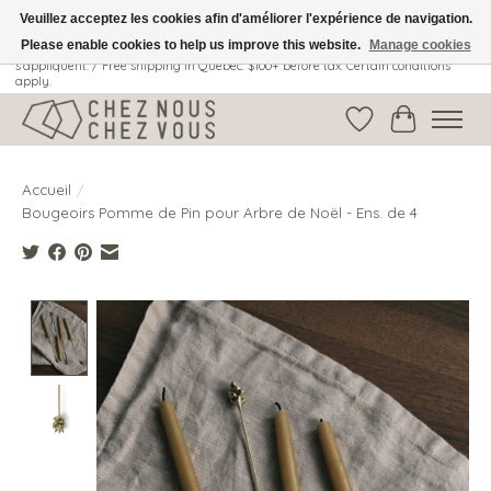
Veuillez acceptez les cookies afin d'améliorer l'expérience de navigation.
Please enable cookies to help us improve this website.
Manage cookies
Livraison gratuite au Québec: 100$ + avant taxes. Certaines conditions
s'appliquent. / Free shipping in Quebec: $100+ before tax. Certain conditions
apply.
Liste de souhait
Panier
Accueil
/
Bougeoirs Pomme de Pin pour Arbre de Noël - Ens. de 4
Product image slideshow Items