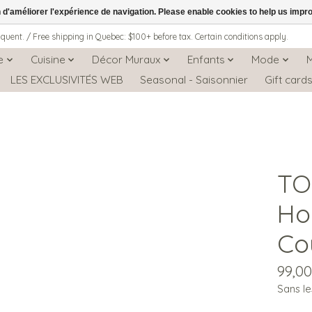
n d'améliorer l'expérience de navigation. Please enable cookies to help us impr
iquent. / Free shipping in Quebec: $100+ before tax. Certain conditions apply.
e
Cuisine
Décor Muraux
Enfants
Mode
LES EXCLUSIVITÉS WEB
Seasonal - Saisonnier
Gift card
TO
Ho
Co
99,0
Sans le