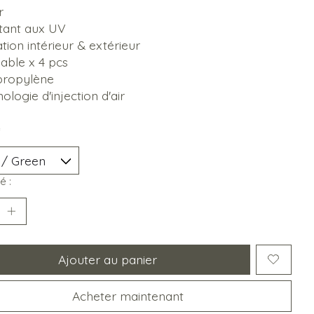
r
stant aux UV
sation intérieur & extérieur
able x 4 pcs
propylène
ologie d'injection d'air
*
é :
Ajouter au panier
Acheter maintenant