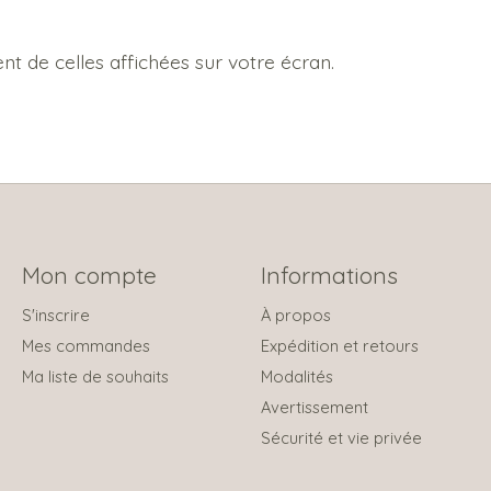
t de celles affichées sur votre écran.
Mon compte
Informations
S'inscrire
À propos
Mes commandes
Expédition et retours
Ma liste de souhaits
Modalités
Avertissement
Sécurité et vie privée