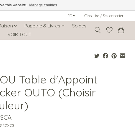
ove this website.
Manage cookies
FC
S’inscrire / Se connecter
Maison
Papetrie & Livres
Soldes
s
VOIR TOUT
OU Table d'Appoint
cker OUTO (Choisir
uleur)
0$CA
s taxes