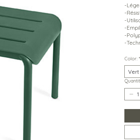
-Lége
-Rési
-Utili
-Empil
-Poly
-Techn
Color:
Quantit