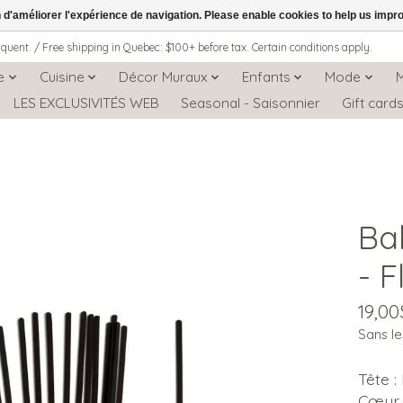
n d'améliorer l'expérience de navigation. Please enable cookies to help us impr
iquent. / Free shipping in Quebec: $100+ before tax. Certain conditions apply.
e
Cuisine
Décor Muraux
Enfants
Mode
LES EXCLUSIVITÉS WEB
Seasonal - Saisonnier
Gift card
Ba
- F
19,0
Sans le
Tête :
Cœur :