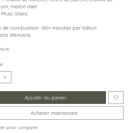
ium, melon miel
: Musc blanc
 de combustion : 60+ minutes par bâton
tons d'encens
stock
é :
Ajouter au panier
Acheter maintenant
ter pour comparer