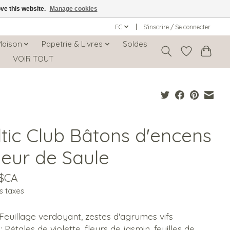
ove this website.
Manage cookies
FC
S’inscrire / Se connecter
Maison
Papetrie & Livres
Soldes
s
VOIR TOUT
ltic Club Bâtons d'encens
leur de Saule
0$CA
s taxes
 Feuillage verdoyant, zestes d'agrumes vifs
 Pétales de violette, fleurs de jasmin, feuilles de