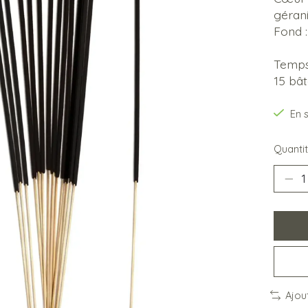
géran
Fond 
Temps
15 bâ
En 
Quantit
Ajou