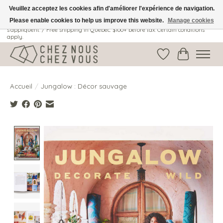
Veuillez acceptez les cookies afin d'améliorer l'expérience de navigation.
Please enable cookies to help us improve this website.
Manage cookies
Livraison gratuite au Québec: 100$ + avant taxes. Certaines conditions
s'appliquent. / Free shipping in Quebec: $100+ before tax. Certain conditions
apply.
Liste de souhait
Panier
Accueil
/
Jungalow : Décor sauvage
Product image slideshow Items