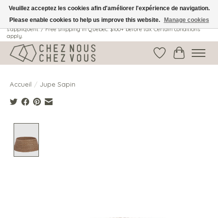
Veuillez acceptez les cookies afin d'améliorer l'expérience de navigation.
Please enable cookies to help us improve this website.
Manage cookies
Livraison gratuite au Québec: 100$ + avant taxes. Certaines conditions
s'appliquent. / Free shipping in Quebec: $100+ before tax. Certain conditions
apply.
Liste de souhait
Panier
Accueil
/
Jupe Sapin
Product image slideshow Items