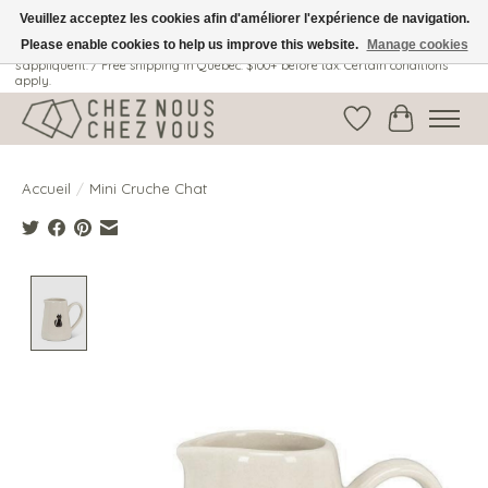
Veuillez acceptez les cookies afin d'améliorer l'expérience de navigation.
Please enable cookies to help us improve this website.
Manage cookies
Livraison gratuite au Québec: 100$ + avant taxes. Certaines conditions
s'appliquent. / Free shipping in Quebec: $100+ before tax. Certain conditions
apply.
Liste de souhait
Panier
Accueil
/
Mini Cruche Chat
Product image slideshow Items