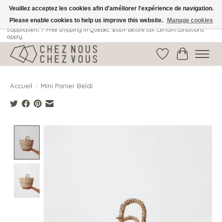
Veuillez acceptez les cookies afin d'améliorer l'expérience de navigation.
Please enable cookies to help us improve this website.
Manage cookies
Livraison gratuite au Québec: 100$ + avant taxes. Certaines conditions
s'appliquent. / Free shipping in Quebec: $100+ before tax. Certain conditions
apply.
Liste de souhait
Panier
Accueil
/
Mini Panier Beldi
Product image slideshow Items