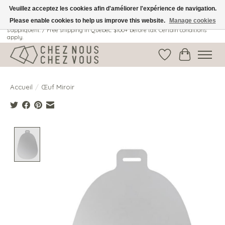
Veuillez acceptez les cookies afin d'améliorer l'expérience de navigation.
Please enable cookies to help us improve this website.
Manage cookies
Livraison gratuite au Québec: 100$ + avant taxes. Certaines conditions
s'appliquent. / Free shipping in Quebec: $100+ before tax. Certain conditions
apply.
Liste de souhait
Panier
Accueil
/
Œuf Miroir
Product image slideshow Items