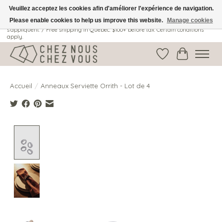
Veuillez acceptez les cookies afin d'améliorer l'expérience de navigation.
Please enable cookies to help us improve this website.
Manage cookies
Livraison gratuite au Québec: 100$ + avant taxes. Certaines conditions
s'appliquent. / Free shipping in Quebec: $100+ before tax. Certain conditions
apply.
Liste de souhait
Panier
Accueil
/
Anneaux Serviette Orrith - Lot de 4
Product image slideshow Items