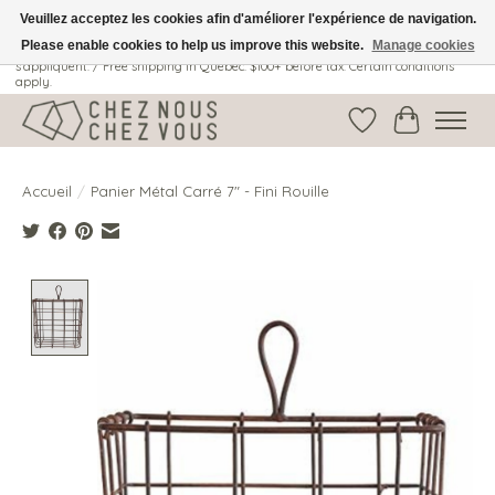
Veuillez acceptez les cookies afin d'améliorer l'expérience de navigation.
Please enable cookies to help us improve this website.
Manage cookies
Livraison gratuite au Québec: 100$ + avant taxes. Certaines conditions
s'appliquent. / Free shipping in Quebec: $100+ before tax. Certain conditions
apply.
Liste de souhait
Panier
Accueil
/
Panier Métal Carré 7" - Fini Rouille
Product image slideshow Items