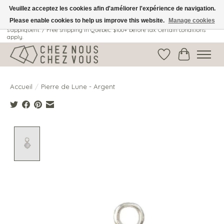
Veuillez acceptez les cookies afin d'améliorer l'expérience de navigation.
Please enable cookies to help us improve this website.
Manage cookies
Livraison gratuite au Québec: 100$ + avant taxes. Certaines conditions
s'appliquent. / Free shipping in Quebec: $100+ before tax. Certain conditions
apply.
Liste de souhait
Panier
Accueil
/
Pierre de Lune - Argent
Product image slideshow Items