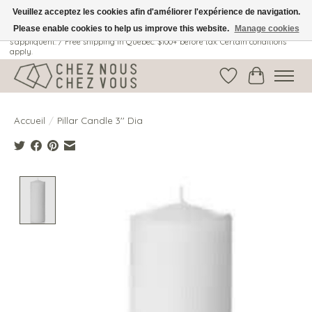
Veuillez acceptez les cookies afin d'améliorer l'expérience de navigation.
Please enable cookies to help us improve this website.
Manage cookies
Livraison gratuite au Québec: 100$ + avant taxes. Certaines conditions
s'appliquent. / Free shipping in Quebec: $100+ before tax. Certain conditions
apply.
Liste de souhait
Panier
Accueil
/
Pillar Candle 3'' Dia
Product image slideshow Items