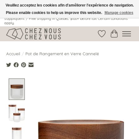
Veuillez acceptez les cookies afin d'améliorer l'expérience de navigation.
Please enable cookies to help us improve this website.
Manage cookies
Livraison gratuite au Québec: 100$ + avant taxes. Certaines conditions
s'appliquent. / Free shipping in Quebec: $100+ before tax. Certain conditions
apply.
Liste de souhait
Panier
Accueil
/
Pot de Rangement en Verre Cannelé
Product image slideshow Items