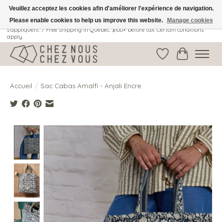
Veuillez acceptez les cookies afin d'améliorer l'expérience de navigation.
Please enable cookies to help us improve this website.
Manage cookies
Livraison gratuite au Québec: 100$ + avant taxes. Certaines conditions
s'appliquent. / Free shipping in Quebec: $100+ before tax. Certain conditions
apply.
Liste de souhait
Panier
Accueil
/
Sac Cabas Amalfi - Anjali Encre
Product image slideshow Items