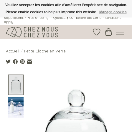
Veuillez acceptez les cookies afin d'améliorer l'expérience de navigation.
Please enable cookies to help us improve this website.
Manage cookies
Livraison gratuite au Québec: 100$ + avant taxes. Certaines conditions
s'appliquent. / Free shipping in Quebec: $100+ before tax. Certain conditions
apply.
Liste de souhait
Panier
Accueil
/
Petite Cloche en Verre
Product image slideshow Items