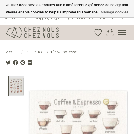
Veuillez acceptez les cookies afin d'améliorer l'expérience de navigation.
Please enable cookies to help us improve this website.
Manage cookies
Livraison gratuite au Québec: 100$ + avant taxes. Certaines conditions
s'appliquent. / Free shipping in Quebec: $100+ before tax. Certain conditions
apply.
Liste de souhait
Panier
Accueil
/
Essuie-Tout Café & Espresso
Product image slideshow Items