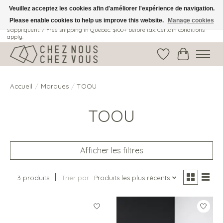
Veuillez acceptez les cookies afin d'améliorer l'expérience de navigation.
Please enable cookies to help us improve this website.
Manage cookies
Livraison gratuite au Québec: 100$ + avant taxes. Certaines conditions
s'appliquent. / Free shipping in Quebec: $100+ before tax. Certain conditions
apply.
Liste de souhait
Panier
Accueil
/
Marques
/
TOOU
TOOU
Afficher les filtres
3 produits
Trier par
Produits les plus récents